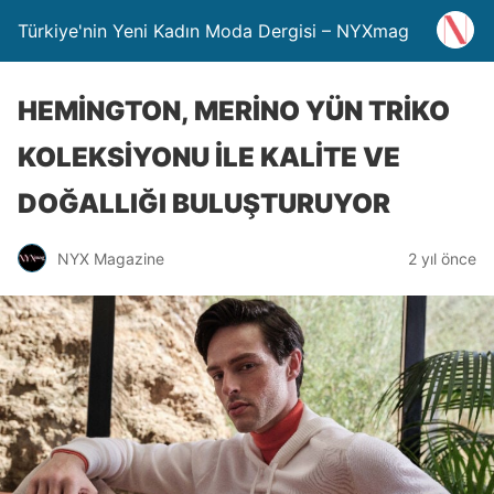
Türkiye'nin Yeni Kadın Moda Dergisi – NYXmag
HEMİNGTON, MERİNO YÜN TRİKO
KOLEKSİYONU İLE KALİTE VE
DOĞALLIĞI BULUŞTURUYOR
NYX Magazine
2 yıl önce