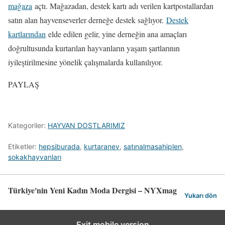
mağaza
açtı. Mağazadan, destek kartı adı verilen kartpostallardan
satın alan hayvenseverler derneğe destek sağlıyor.
Destek
kartlarından
elde edilen gelir, yine derneğin ana amaçları
doğrultusunda kurtarılan hayvanların yaşam şartlarının
iyileştirilmesine yönelik çalışmalarda kullanılıyor.
PAYLAŞ
Kategoriler:
HAYVAN DOSTLARIMIZ
Etiketler:
hepsiburada
,
kurtaranev
,
satınalmasahiplen
,
sokakhayvanları
Türkiye'nin Yeni Kadın Moda Dergisi – NYXmag
Yukarı dön
Exit mobile version