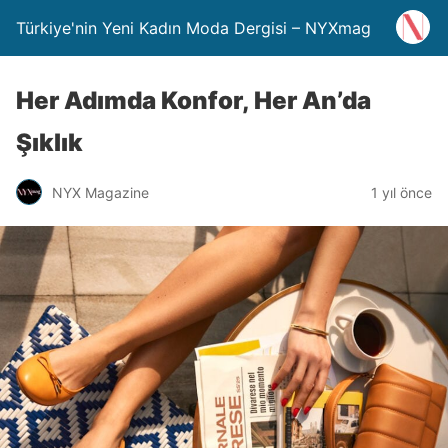
Türkiye'nin Yeni Kadın Moda Dergisi – NYXmag
Her Adımda Konfor, Her An’da
Şıklık
NYX Magazine
1 yıl önce