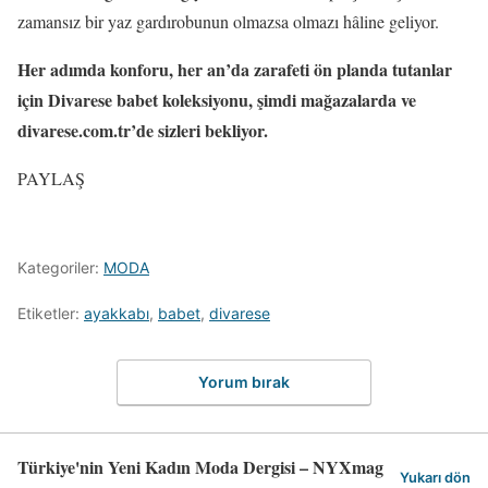
zamansız bir yaz gardırobunun olmazsa olmazı hâline geliyor.
Her adımda konforu, her an’da zarafeti ön planda tutanlar
için Divarese babet koleksiyonu, şimdi mağazalarda ve
divarese.com.tr’de sizleri bekliyor.
PAYLAŞ
Kategoriler:
MODA
Etiketler:
ayakkabı
,
babet
,
divarese
Yorum bırak
Türkiye'nin Yeni Kadın Moda Dergisi – NYXmag
Yukarı dön