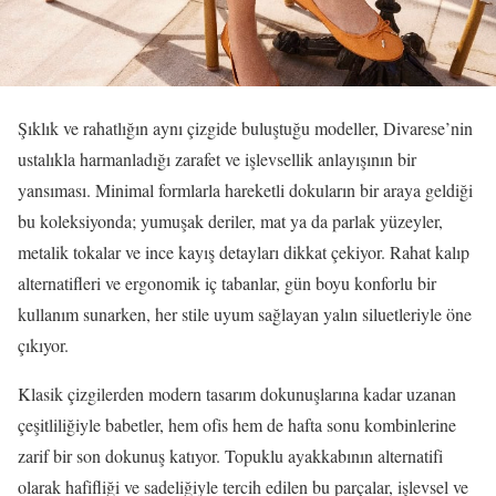
Şıklık ve rahatlığın aynı çizgide buluştuğu modeller, Divarese’nin
ustalıkla harmanladığı zarafet ve işlevsellik anlayışının bir
yansıması. Minimal formlarla hareketli dokuların bir araya geldiği
bu koleksiyonda; yumuşak deriler, mat ya da parlak yüzeyler,
metalik tokalar ve ince kayış detayları dikkat çekiyor. Rahat kalıp
alternatifleri ve ergonomik iç tabanlar, gün boyu konforlu bir
kullanım sunarken, her stile uyum sağlayan yalın siluetleriyle öne
çıkıyor.
Klasik çizgilerden modern tasarım dokunuşlarına kadar uzanan
çeşitliliğiyle babetler, hem ofis hem de hafta sonu kombinlerine
zarif bir son dokunuş katıyor. Topuklu ayakkabının alternatifi
olarak hafifliği ve sadeliğiyle tercih edilen bu parçalar, işlevsel ve