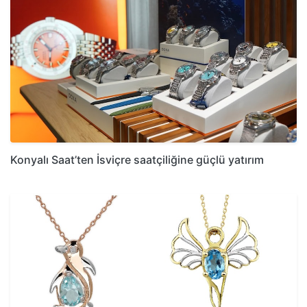
Konyalı Saat’ten İsviçre saatçiliğine güçlü yatırım