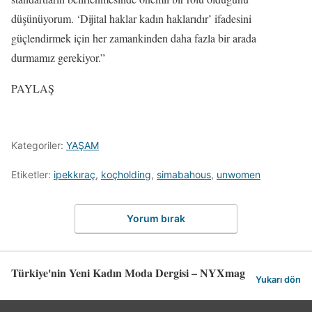
düşünüyorum. ‘Dijital haklar kadın haklarıdır’ ifadesini
güçlendirmek için her zamankinden daha fazla bir arada
durmamız gerekiyor.”
PAYLAŞ
Kategoriler:
YAŞAM
Etiketler:
ipekkıraç
,
koçholding
,
simabahous
,
unwomen
Yorum bırak
Türkiye'nin Yeni Kadın Moda Dergisi – NYXmag
Yukarı dön