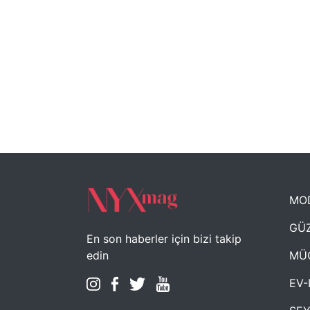
MO
GÜZ
En son haberler için bizi takip
MÜ
edin
EV-