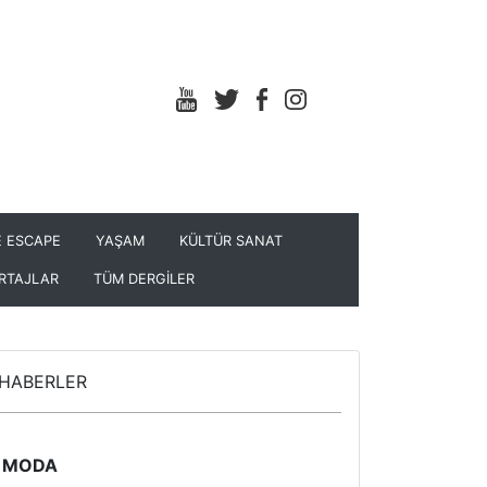
 ESCAPE
YAŞAM
KÜLTÜR SANAT
RTAJLAR
TÜM DERGİLER
HABERLER
MODA