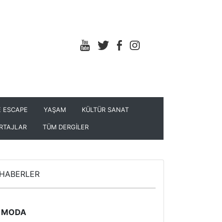
 ESCAPE
YAŞAM
KÜLTÜR SANAT
RTAJLAR
TÜM DERGİLER
HABERLER
MODA