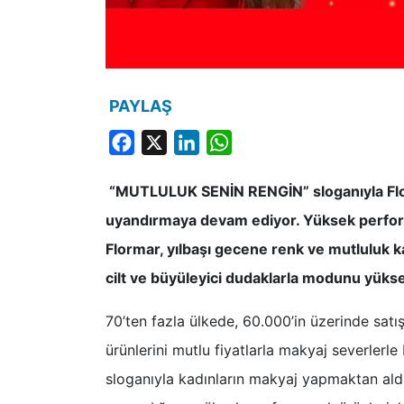
PAYLAŞ
Facebook
X
LinkedIn
WhatsApp
“MUTLULUK SENİN RENGİN” sloganıyla Flor
uyandırmaya devam ediyor. Yüksek perform
Flormar, yılbaşı gecene renk ve mutluluk k
cilt ve büyüleyici dudaklarla modunu yüks
70’ten fazla ülkede, 60.000’in üzerinde sat
ürünlerini mutlu fiyatlarla makyaj severlerl
sloganıyla kadınların makyaj yapmaktan ald