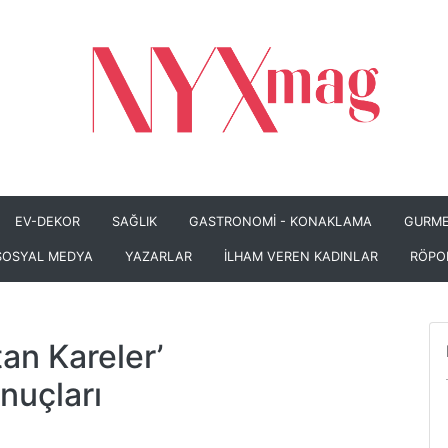
EV-DEKOR
SAĞLIK
GASTRONOMİ - KONAKLAMA
GURME
SOSYAL MEDYA
YAZARLAR
İLHAM VEREN KADINLAR
RÖPO
an Kareler’
nuçları