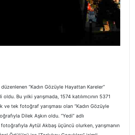
ır düzenlenen “Kadın Gözüyle Hayattan Kareler”
li oldu. Bu yılki yarışmada, 1574 katılımcının 5371
 ilk ve tek fotoğraf yarışması olan “Kadın Gözüyle
oğrafıyla Dilek Aşkın oldu. “Yedi” adlı
ı fotoğrafıyla Aytül Akbaş üçüncü olurken, yarışmanın
 Özel Ödülü’nü ise “Torlukçu Çocukları” isimli