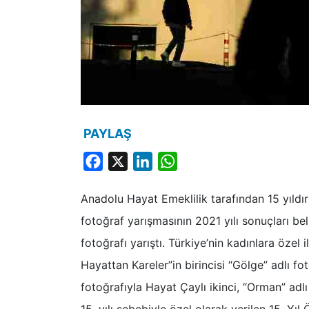
PAYLAŞ
Facebook
X
LinkedIn
WhatsApp
Anadolu Hayat Emeklilik tarafından 15 yıld
fotoğraf yarışmasının 2021 yılı sonuçları bel
fotoğrafı yarıştı. Türkiye’nin kadınlara özel
Hayattan Kareler”in birincisi “Gölge” adlı fot
fotoğrafıyla Hayat Çaylı ikinci, “Orman” adl
15. yılı sebebiyle özel olarak verilen 15. Yıl