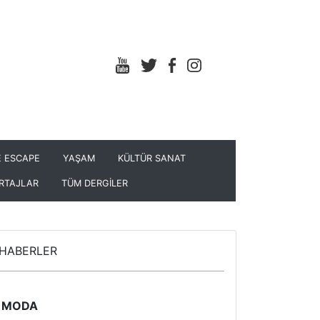
 ESCAPE
YAŞAM
KÜLTÜR SANAT
RTAJLAR
TÜM DERGİLER
HABERLER
MODA