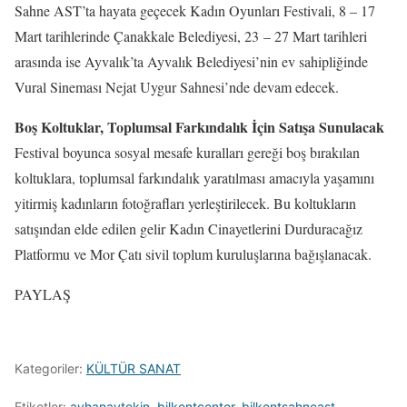
Sahne AST’ta hayata geçecek Kadın Oyunları Festivali, 8 – 17
Mart tarihlerinde Çanakkale Belediyesi, 23 – 27 Mart tarihleri
arasında ise Ayvalık’ta Ayvalık Belediyesi’nin ev sahipliğinde
Vural Sineması Nejat Uygur Sahnesi’nde devam edecek.
Boş Koltuklar, Toplumsal Farkındalık İçin Satışa Sunulacak
Festival boyunca sosyal mesafe kuralları gereği boş bırakılan
koltuklara, toplumsal farkındalık yaratılması amacıyla yaşamını
yitirmiş kadınların fotoğrafları yerleştirilecek. Bu koltukların
satışından elde edilen gelir Kadın Cinayetlerini Durduracağız
Platformu ve Mor Çatı sivil toplum kuruluşlarına bağışlanacak.
PAYLAŞ
Kategoriler:
KÜLTÜR SANAT
Etiketler:
ayhanaytekin
,
bilkentcenter
,
bilkentsahneast
,