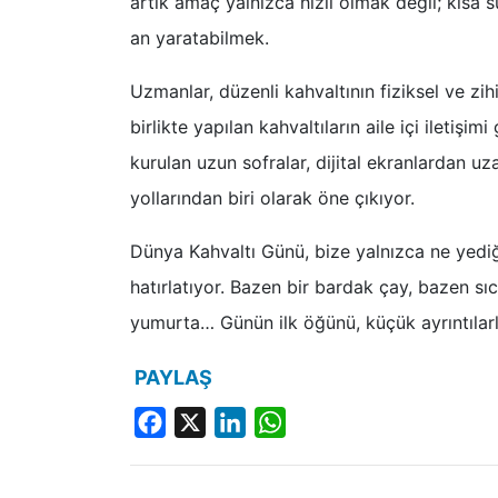
artık amaç yalnızca hızlı olmak değil; kısa s
an yaratabilmek.
Uzmanlar, düzenli kahvaltının fiziksel ve zi
birlikte yapılan kahvaltıların aile içi iletişim
kurulan uzun sofralar, dijital ekranlardan u
yollarından biri olarak öne çıkıyor.
Dünya Kahvaltı Günü, bize yalnızca ne yediği
hatırlatıyor. Bazen bir bardak çay, bazen sı
yumurta… Günün ilk öğünü, küçük ayrıntılar
PAYLAŞ
Facebook
X
LinkedIn
WhatsApp