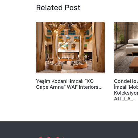
Related Post
Yeşim Kozanlı imzalı “XO
CondeHous
Cape Arnna” WAF Interiors…
İmzalı Mob
Koleksiyo
ATILLA…