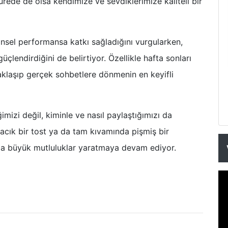
ürede de olsa kendimize ve sevdiklerimize kaliteli bir
hinsel performansa katkı sağladığını vurgularken,
i güçlendirdiğini de belirtiyor. Özellikle hafta sonları
zaklaşıp gerçek sohbetlere dönmenin en keyifli
mizi değil, kiminle ve nasıl paylaştığımızı da
cacık bir tost ya da tam kıvamında pişmiş bir
la büyük mutluluklar yaratmaya devam ediyor.