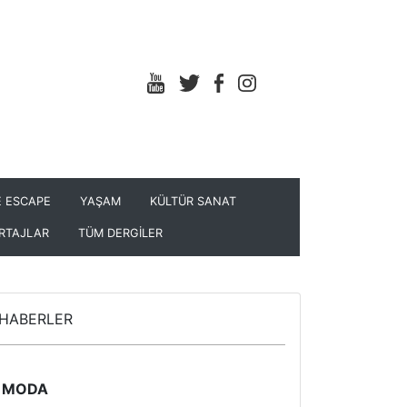
 ESCAPE
YAŞAM
KÜLTÜR SANAT
RTAJLAR
TÜM DERGİLER
HABERLER
MODA