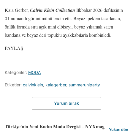
Kaia Gerber,
Calvin Klein Collection
İlkbahar 2026 defilesinin
01 numaralı görünümünü tercih etti. Beyaz ipekten tasarlanan,
önlük formda sırtı açık mini elbiseyi, beyaz yıkamalı saten
bandana ve beyaz deri topuklu ayakkabılarla kombinledi.
PAYLAŞ
Kategoriler:
MODA
Etiketler:
calvinklein
,
kaiagerber
,
summeruniparty
Yorum bırak
Türkiye'nin Yeni Kadın Moda Dergisi – NYXmag
Yukarı dön