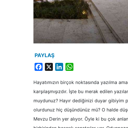
PAYLAŞ
Facebook
X
LinkedIn
WhatsApp
Hayatımızın birçok noktasında yazılma ama
karşılaşmışızdır. İşte bu merak edilen yazıla
muydunuz? Hayır dediğinizi duyar gibiyim pe
olurdunuz hiç düşündünüz mü? O halde düş
Mevzu Derin yer alıyor. Öyle ki bu çok anlam
birbirinden başarılı sanatçılar var. Odunpaz