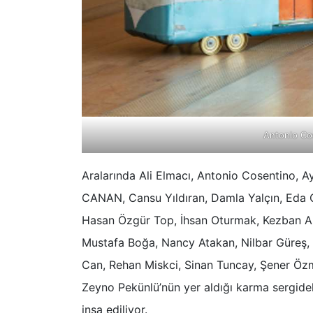
Antonio Cos
Aralarında Ali Elmacı, Antonio Cosentino, 
CANAN, Cansu Yıldıran, Damla Yalçın, Eda Çe
Hasan Özgür Top, İhsan Oturmak, Kezban Ar
Mustafa Boğa, Nancy Atakan, Nilbar Güreş,
Can, Rehan Miskci, Sinan Tuncay, Şener Öz
Zeyno Pekünlü’nün yer aldığı karma sergidek
inşa ediliyor.