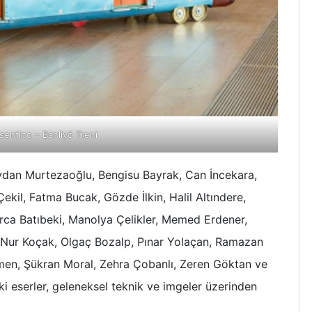
entino – Banliyö Treni
Aydan Murtezaoğlu, Bengisu Bayrak, Can İncekara,
kil, Fatma Bucak, Gözde İlkin, Halil Altındere,
ca Batıbeki, Manolya Çelikler, Memed Erdener,
 Nur Koçak, Olgaç Bozalp, Pınar Yolaçan, Ramazan
men, Şükran Moral, Zehra Çobanlı, Zeren Göktan ve
i eserler, geleneksel teknik ve imgeler üzerinden