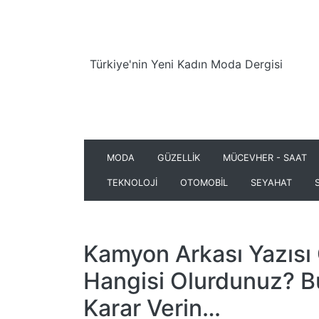
Türkiye'nin Yeni Kadın Moda Dergisi
MODA
GÜZELLİK
MÜCEVHER - SAAT
TEKNOLOJİ
OTOMOBİL
SEYAHAT
Kamyon Arkası Yazısı 
Hangisi Olurdunuz? B
Karar Verin…