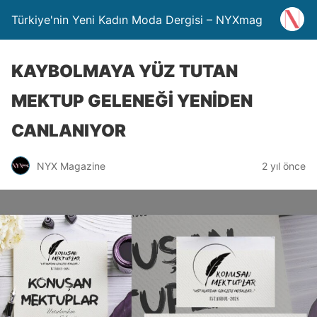
Türkiye'nin Yeni Kadın Moda Dergisi – NYXmag
KAYBOLMAYA YÜZ TUTAN
MEKTUP GELENEĞİ YENİDEN
CANLANIYOR
NYX Magazine
2 yıl önce