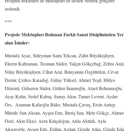
Hospital hekimleri de mektupları ile destek vererek gençlere
seslendi.
***
Projede Mektupları Bulunan Farklı Sanat Disiplininden Yer
alan İsimler:
Mustafa Ayaz, Süleyman Saim Tekcan, Zahit Büyükişliyen,
Ekrem Kahraman, Teoman Südor, Yalçın Gökçebağ, Zehra Aral,
Nilay Büyükişliyen, Cihat Aral, Bünyamin Özgültekin, Cevat
Demir, Çerkes Karadağ, Gülay Yüksel, Ahmet Yeşil, Hülya
Düzenli, Gülseren Südor, Gülten İmamoğlu, Ataol Behramoğlu,
Ayşe Kulin, Sedef Kabaş, Sunay Akın, Tamer Levent, Aydın
Örs, Asuman Kafaoğlu Büke, Mustafa Çavuş, Ersin Antep,
Müride Sun Aksan, Ayşen Erte, İlteriş Sun, Mete Gökçe, Ahmet
Özel, Akın Ekici, Arzu Kılıçdoğan, Atila Aktürk, Ayla
Aksoyoğlu, Ayşen Erte, Erdinç Arslan, Gözde Atlas, Gözde Eda