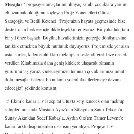
Mesajlar”
projesiyle amaçlarının ihtiyaç sahibi çocuklara yardım
eli uzatmak olduğunu söyleyen Proje Yöneticileri Günsu
Saraçoğlu ve Betül Ketenci “Projemizin hayata geçmesinde bize
destek olan herkese içtenlikle teşekkür ediyoruz. Bu yolculuk, tam
bir yıl önce başladı. Bugün, hayallerimizin gerçeğe dönüşmesine
tanıklık etmekten büyük mutluluk duyuyoruz. Projemizde yer alan
usta isimler, kaleme aldıkları mektupları seslendirerek bize destek
verdiler. Kitabımızla daha geniş kitlelere ulaşacak olmanın
gururunu taşıyoruz. Geleceğimizin teminatı çocuklarımıza umut
dolu mesajlar ileterek bu anlamlı yolculukta ilerlemeye devam
edeceğiz” şeklinde konuştu.
15 Ekim’e kadar Liv Hospital Ulus’ta sergilenecek olan mektup
sahipleri arasında Mustafa Ayaz’dan Süleyman Saim Tekcan’a,
Sunay Akın’dan Sedef Kabaş’a, Aydın Örs’ten Tamer Levent’e
kadar farklı disiplinlerden usta isim yer alıyor. Projeye Liv