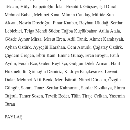
Tekcan, Hülya Küpçüoğlu, İclal Erentürk Güçsav, Işıl Dural,
Mehmet Babat, Mehmet Kına, Mümin Candaş, Müride Sun
Aksan, Nesrin Dosdoğru, Pınar Kanber, Reyhan Uludağ, Serdar
Leblebici, Telga Mendi Südor, Tuğba Küçükbahar, Atilla Atala,
Gözde Aynur Mirza, Mesut Eren, Adil Tanık, Ahmet Karakayalı,
Ayhan Öztürk, Ayşegül Karahan, Cem Arıtürk, Çağatay Öztürk,
Çiğdem Üregen, Ebru Kain, Emine Günay, Eren Eroğlu, Fatih
Aydın, Ferah Ece, Gülen Beylikçi, Gülgün Dilek Arman, Halil
Hüzmeli, Itır Şirinoğlu Demiriz, Kadriye Kılıçkesmez, Levent
Dalar, Mehmet Akif Benk, Meri İstiroti, Nimet Dörtcan, Özgün
Güngör, Semra Tınaz, Serdar Kahraman, Serdar Kızılkaya, Simru
Tuğrul, Tamer Sözen, Tevfik Ecder, Tülin Tiraje Celkan, Yasemin
Turan
PAYLAŞ