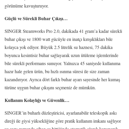
görünüme kavuşturuyor.
Güçlü ve Sürekli Buhar Çıkışı…
SINGER Steamworks Pro 2.0, dakikada 41 gram’a kadar sürekli
buhar çıkışı ve 1800 watt gücüyle en inatçı kırışıklıkları bile
kolayca yok ediyor. Büyük 2.5 litrelik su haznesi, 75 dakika
boyunca kesintisiz buhar sağlayarak uzun ütüleme işlemlerinde
bile sürekli performans sunuyor. Yalnızca 45 saniyede kullanıma
hazır hale gelen ürün, bu hızlı ısınma süresi ile size zaman
kazandırıyor. Ayrıca dört farklı buhar ayarı sayesinde her kumaş
türüne uygun buhar çıkışını seçmeniz de mümkün.
Kullanım Kolaylığı ve Güvenlik…
SINGER’in buharlı düzleştiricisi, ayarlanabilir teleskopik askı
direği ile giysi yüksekliğine göre pratik kullanım imkanı sağlıyor
ve aynı zamanda cihaz su bittiğinde otomatik olarak kapanarak