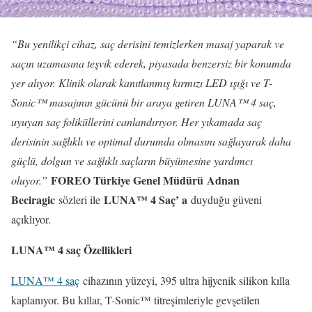
“Bu yenilikçi cihaz, saç derisini temizlerken masaj yaparak ve
saçın uzamasına teşvik ederek, piyasada benzersiz bir konumda
yer alıyor. Klinik olarak kanıtlanmış kırmızı LED ışığı ve T-
Sonic™ masajının gücünü bir araya getiren LUNA™ 4 saç,
uyuyan saç foliküllerini canlandırıyor. Her yıkamada saç
derisinin sağlıklı ve optimal durumda olmasını sağlayarak daha
güçlü, dolgun ve sağlıklı saçların büyümesine yardımcı
FOREO Türkiye Genel Müdürü Adnan
oluyor.”
Beciragic
LUNA™ 4 Saç’ a
sözleri ile
duyduğu güveni
açıklıyor.
LUNA™ 4 saç Özellikleri
LUNA™ 4 saç
cihazının yüzeyi, 395 ultra hijyenik silikon kılla
kaplanıyor. Bu kıllar, T-Sonic™ titreşimleriyle gevşetilen