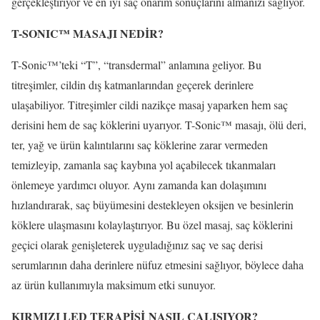
gerçekleştiriyor ve en iyi saç onarım sonuçlarını almanızı sağlıyor.
T-SONIC™ MASAJI NEDİR?
T-Sonic™’teki “T”, “transdermal” anlamına geliyor. Bu
titreşimler, cildin dış katmanlarından geçerek derinlere
ulaşabiliyor. Titreşimler cildi nazikçe masaj yaparken hem saç
derisini hem de saç köklerini uyarıyor. T-Sonic™ masajı, ölü deri,
ter, yağ ve ürün kalıntılarını saç köklerine zarar vermeden
temizleyip, zamanla saç kaybına yol açabilecek tıkanmaları
önlemeye yardımcı oluyor. Aynı zamanda kan dolaşımını
hızlandırarak, saç büyümesini destekleyen oksijen ve besinlerin
köklere ulaşmasını kolaylaştırıyor. Bu özel masaj, saç köklerini
geçici olarak genişleterek uyguladığınız saç ve saç derisi
serumlarının daha derinlere nüfuz etmesini sağlıyor, böylece daha
az ürün kullanımıyla maksimum etki sunuyor.
KIRMIZI LED TERAPİSİ NASIL ÇALIŞIYOR?