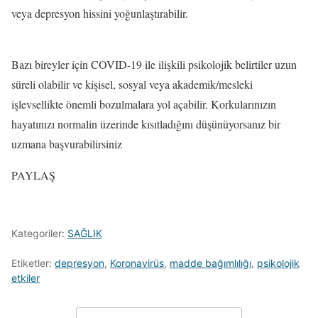
veya depresyon hissini yoğunlaştırabilir.
Bazı bireyler için COVID-19 ile ilişkili psikolojik belirtiler uzun
süreli olabilir ve kişisel, sosyal veya akademik/mesleki
işlevsellikte önemli bozulmalara yol açabilir. Korkularınızın
hayatınızı normalin üzerinde kısıtladığını düşünüyorsanız bir
uzmana başvurabilirsiniz
PAYLAŞ
Kategoriler:
SAĞLIK
Etiketler:
depresyon
,
Koronavirüs
,
madde bağımlılığı
,
psikolojik
etkiler