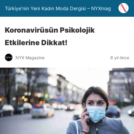
Türkiye'nin Yeni Kadın Moda Dergisi – NYXmag
Koronavirüsün Psikolojik
Etkilerine Dikkat!
NYX Magazine
6 yıl önce