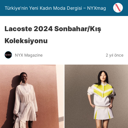
Türkiye'nin Yeni Kadın Moda Dergisi – NYXmag
Lacoste 2024 Sonbahar/Kış
Koleksiyonu
NYX Magazine
2 yıl önce