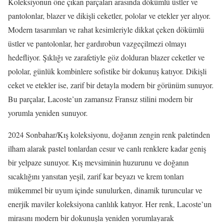
Koleksiyonun öne çıkan parçaları arasında dökümlü üstler ve
pantolonlar, blazer ve dikişli ceketler, pololar ve etekler yer alıyor.
Modern tasarımları ve rahat kesimleriyle dikkat çeken dökümlü
üstler ve pantolonlar, her gardırobun vazgeçilmezi olmayı
hedefliyor. Şıklığı ve zarafetiyle göz dolduran blazer ceketler ve
pololar, günlük kombinlere sofistike bir dokunuş katıyor. Dikişli
ceket ve etekler ise, zarif bir detayla modern bir görünüm sunuyor.
Bu parçalar, Lacoste’un zamansız Fransız stilini modern bir
yorumla yeniden sunuyor.
2024 Sonbahar/Kış koleksiyonu, doğanın zengin renk paletinden
ilham alarak pastel tonlardan cesur ve canlı renklere kadar geniş
bir yelpaze sunuyor. Kış mevsiminin huzurunu ve doğanın
sıcaklığını yansıtan yeşil, zarif kar beyazı ve krem tonları
mükemmel bir uyum içinde sunulurken, dinamik turuncular ve
enerjik maviler koleksiyona canlılık katıyor. Her renk, Lacoste’un
mirasını modern bir dokunuşla yeniden yorumlayarak