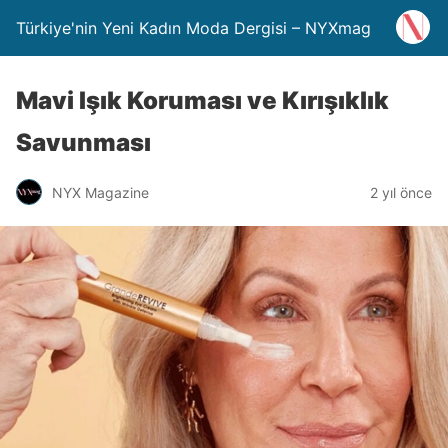
Türkiye'nin Yeni Kadın Moda Dergisi – NYXmag
Mavi Işık Koruması ve Kırışıklık
Savunması
NYX Magazine
2 yıl önce