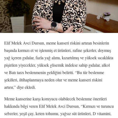
Elif Melek Avci Dursun, meme kanseri riskini artıran besinlerin
başında kırmızı et ve işlenmiş et ürünleri, rafine şekerler, doymuş
yağ içeren gıdalar, fazla yağ alımı, kızartılmış ve yüksek sıcaklıkta
pişirilen yiyecekler, yüksek glisemik indekse sahip gıdalar, alkol
ve Batı tarzı beslenmenin geldiğini belirtti. “Bu tür beslenme
şekilleri, iltihaplanmaya neden olur ve meme kanseri riskini
artırır,” diye ekledi.
Meme kanserine karşı koruyucu olabilecek beslenme önerileri
hakkında bilgi veren Elif Melek Avci Dursun, “Kırmızı ve turuncu
sebzeler, yeşil çay, keten tohumu, yağsız süt ürünleri, D vitamini,