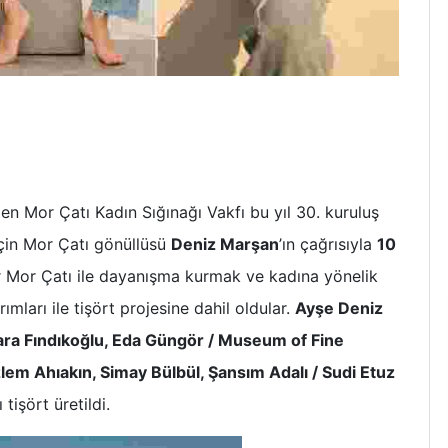
n Mor Çatı Kadın Sığınağı Vakfı bu yıl 30. kuruluş
çin Mor Çatı gönüllüsü
Deniz Marşan
’ın çağrısıyla
10
ar Mor Çatı ile dayanışma kurmak ve kadına yönelik
mları ile tişört projesine dahil oldular.
Ayşe Deniz
ara Fındıkoğlu, Eda Güngör / Museum of Fine
lem Ahıakın, Simay Bülbül, Şansım Adalı / Sudi Etuz
 tişört üretildi.