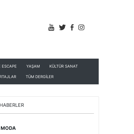
 ESCAPE
YAŞAM
KÜLTÜR SANAT
RTAJLAR
TÜM DERGİLER
HABERLER
MODA