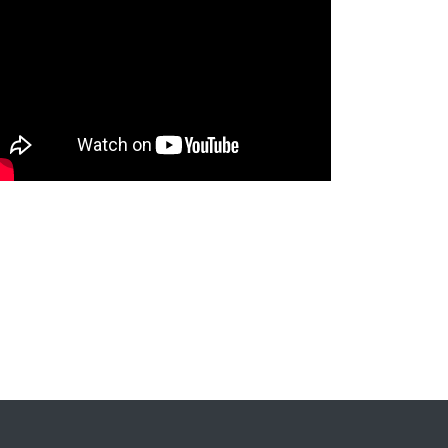
NYXmag 2. Yaş Kutlama Etkinliği