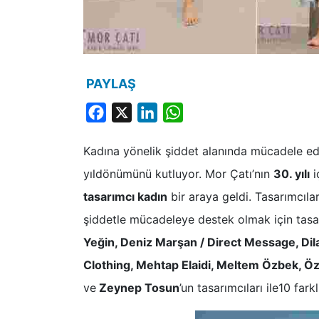
PAYLAŞ
Facebook
X
LinkedIn
WhatsApp
Kadına yönelik şiddet alanında mücadele ede
yıldönümünü kutluyor. Mor Çatı’nın
30. yılı
i
tasarımcı kadın
bir araya geldi. Tasarımcıl
şiddetle mücadeleye destek olmak için tasarı
Yeğin, Deniz Marşan / Direct Message, Dil
Clothing, Mehtap Elaidi, Meltem Özbek, Öz
ve
Zeynep Tosun
’un tasarımcıları ile10 farklı