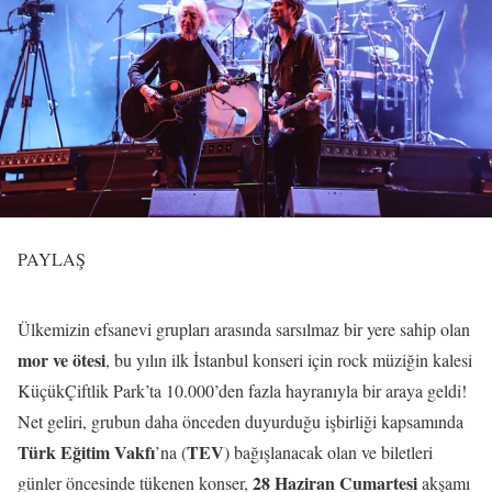
PAYLAŞ
Ülkemizin efsanevi grupları arasında sarsılmaz bir yere sahip olan
mor ve ötesi
, bu yılın ilk İstanbul konseri için rock müziğin kalesi
KüçükÇiftlik Park’ta 10.000’den fazla hayranıyla bir araya geldi!
Net geliri, grubun daha önceden duyurduğu işbirliği kapsamında
Türk Eğitim Vakfı
TEV
’na (
) bağışlanacak olan ve biletleri
28 Haziran Cumartesi
günler öncesinde tükenen konser,
akşamı