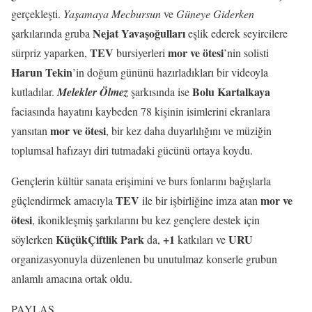
gerçekleşti.
Yaşamaya Mecbursun
ve
Güneye Giderken
Nejat Yavaşoğulları
şarkılarında gruba
eşlik ederek seyircilere
TEV
mor ve ötesi
sürpriz yaparken,
bursiyerleri
’nin solisti
Harun Tekin
’in doğum gününü hazırladıkları bir videoyla
Bolu
Kartalkaya
kutladılar.
Melekler Ölmez
şarkısında ise
faciasında hayatını kaybeden 78 kişinin isimlerini ekranlara
mor ve ötesi
yansıtan
, bir kez daha duyarlılığını ve müziğin
toplumsal hafızayı diri tutmadaki gücünü ortaya koydu.
Gençlerin kültür sanata erişimini ve burs fonlarını bağışlarla
TEV
mor ve
güçlendirmek amacıyla
ile bir işbirliğine imza atan
ötesi
, ikonikleşmiş şarkılarını bu kez gençlere destek için
KüçükÇiftlik Park
+1
URU
söylerken
da,
katkıları ve
organizasyonuyla düzenlenen bu unutulmaz konserle grubun
anlamlı amacına ortak oldu.
PAYLAŞ