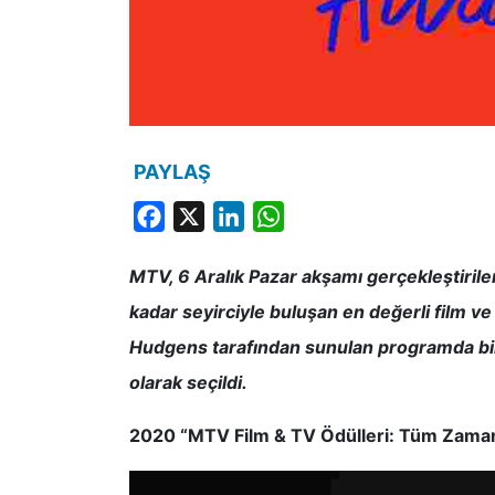
PAYLAŞ
Facebook
X
LinkedIn
WhatsApp
MTV, 6 Aralık Pazar akşamı gerçekleştiril
kadar seyirciyle buluşan en değerli film v
Hudgens tarafından sunulan programda birb
olarak seçildi.
2020 “MTV Film & TV Ödülleri: Tüm Zamanla