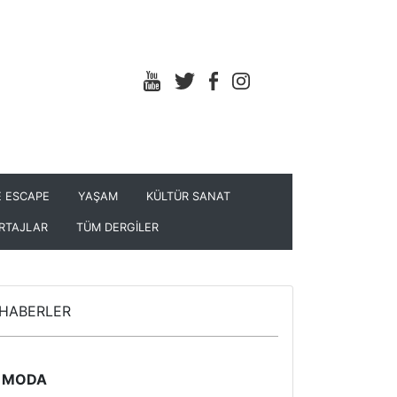
 ESCAPE
YAŞAM
KÜLTÜR SANAT
RTAJLAR
TÜM DERGİLER
HABERLER
MODA