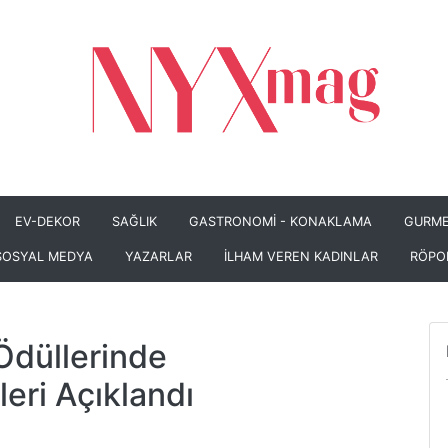
EV-DEKOR
SAĞLIK
GASTRONOMİ - KONAKLAMA
GURME
SOSYAL MEDYA
YAZARLAR
İLHAM VEREN KADINLAR
RÖPO
Ödüllerinde
eri Açıklandı