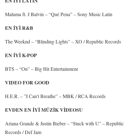
EN İYİ LATİN
Maluma ft. J Balvin – “Qué Pena” – Sony Music Latin
EN İYİ R&B
The Weeknd – “Blinding Lights” – XO / Republic Records
EN İYİ K-POP
BTS – “On” – Big Hit Entertainment
VIDEO FOR GOOD
H.E.R. – ”I Can’t Breathe” – MBK / RCA Records
EVDEN EN İYİ MÜZİK VİDEOSU
Ariana Grande & Justin Bieber – “Stuck with U” – Republic
Records / Def Jam