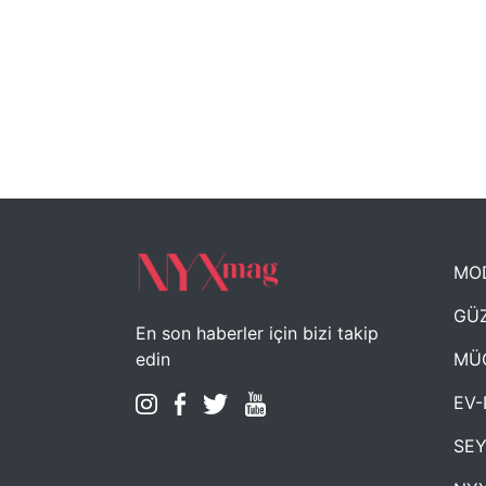
MO
GÜZ
En son haberler için bizi takip
MÜ
edin
EV-
SE