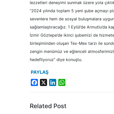
lezzetleri deneyimi sunmak üzere yola çıktık
“2024 yılında toplam 5 yeni şube açmayı pl
sevenlere hem de sosyal buluşmalara uygun 
sağlamlaştıracağız. 1 Eylül’de Armutlu’da ka
İzmir Göztepe’de ikinci şubemizi de hizmet
birleşiminden oluşan Tex-Mex tarzı ile sun
zengin menümüz ve eğlenceli atmosferimizle
hedefliyoruz” diye konuştu.
PAYLAŞ
Facebook
X
LinkedIn
WhatsApp
Related Post