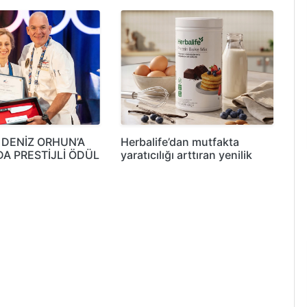
 DENİZ ORHUN’A
Herbalife’dan mutfakta
DA PRESTİJLİ ÖDÜL
yaratıcılığı arttıran yenilik