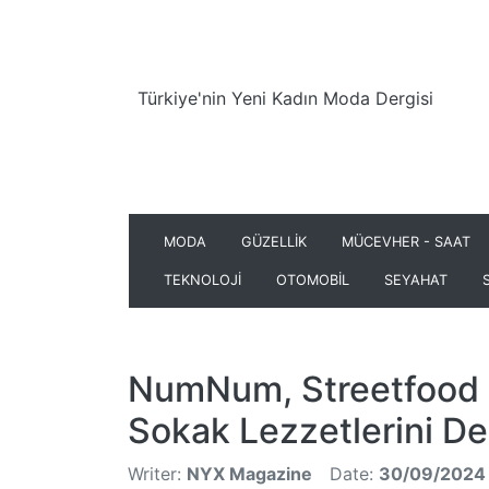
Türkiye'nin Yeni Kadın Moda Dergisi
MODA
GÜZELLİK
MÜCEVHER - SAAT
TEKNOLOJİ
OTOMOBİL
SEYAHAT
NumNum, Streetfood i
Sokak Lezzetlerini D
Writer:
NYX Magazine
Date:
30/09/2024