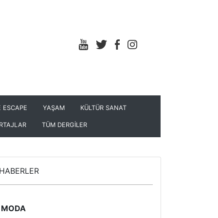
 ESCAPE
YAŞAM
KÜLTÜR SANAT
RTAJLAR
TÜM DERGİLER
HABERLER
MODA