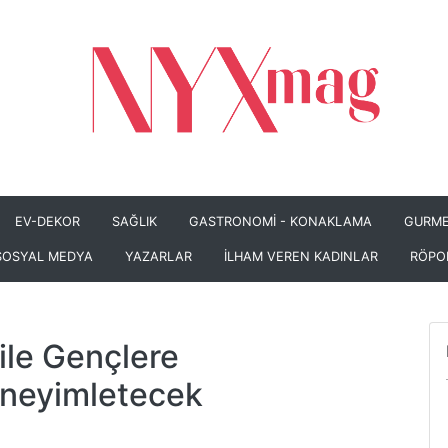
EV-DEKOR
SAĞLIK
GASTRONOMİ - KONAKLAMA
GURME
SOSYAL MEDYA
YAZARLAR
İLHAM VEREN KADINLAR
RÖPO
le Gençlere
eneyimletecek