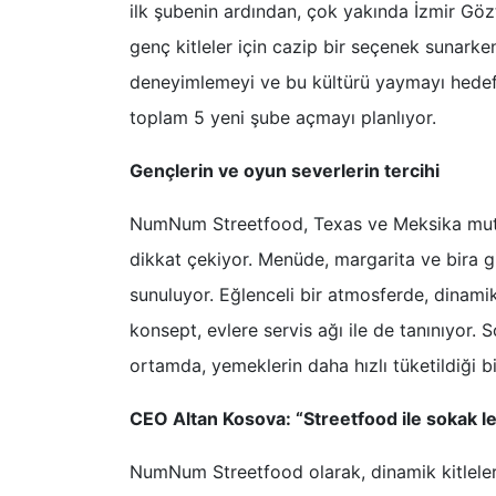
ilk şubenin ardından, çok yakında İzmir Gö
genç kitleler için cazip bir seçenek sunark
deneyimlemeyi ve bu kültürü yaymayı hedef
toplam 5 yeni şube açmayı planlıyor.
Gençlerin ve oyun severlerin tercihi
NumNum Streetfood, Texas ve Meksika mutfa
dikkat çekiyor. Menüde, margarita ve bira gi
sunuluyor. Eğlenceli bir atmosferde, dinamik
konsept, evlere servis ağı ile de tanınıyor. S
ortamda, yemeklerin daha hızlı tüketildiği b
CEO Altan Kosova: “Streetfood ile sokak l
NumNum Streetfood olarak, dinamik kitlele