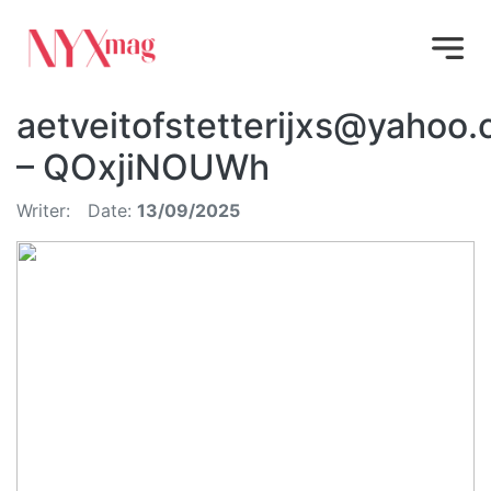
aetveitofstetterijxs@yahoo
– QOxjiNOUWh
Writer:
Date:
13/09/2025