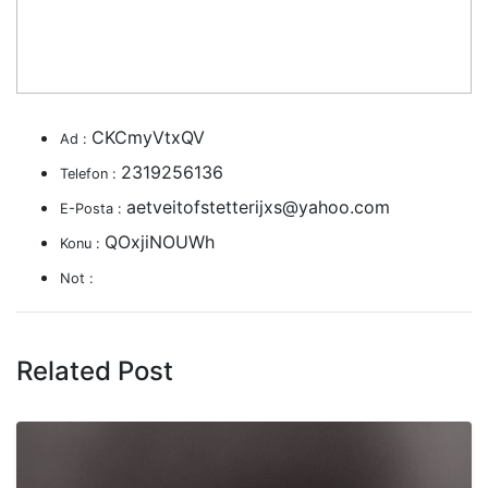
CKCmyVtxQV
Ad :
2319256136
Telefon :
aetveitofstetterijxs@yahoo.com
E-Posta :
QOxjiNOUWh
Konu :
Not :
Related Post