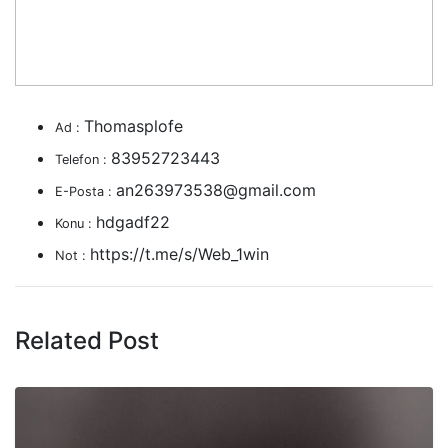
Thomasplofe
Ad :
83952723443
Telefon :
an263973538@gmail.com
E-Posta :
hdgadf22
Konu :
https://t.me/s/Web_1win
Not :
Related Post