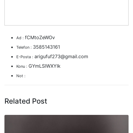
fCMtoZeWOv
Ad :
3585143161
Telefon :
arigufuf273@gmail.com
E-Posta :
GYmLSlWXYIk
Konu :
Not :
Related Post