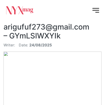
arigufuf273@gmail.com
– GYmLSlWXYIk
Writer:
Date:
24/08/2025