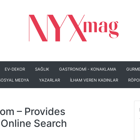
EV-DEKOR
SAĞLIK
GASTRONOMİ - KONAKLAMA
GURME
SOSYAL MEDYA
YAZARLAR
İLHAM VEREN KADINLAR
RÖPO
com
– Provides
Online Search