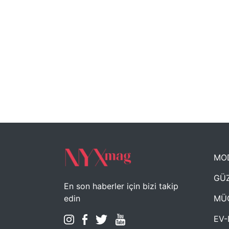
MO
GÜZ
En son haberler için bizi takip
MÜ
edin
EV-