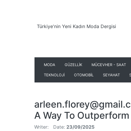
Türkiye'nin Yeni Kadın Moda Dergisi
MODA
GÜZELLİK
MÜCEVHER - SAAT
TEKNOLOJİ
OTOMOBİL
SEYAHAT
arleen.florey@gmail.
A Way To Outperform 
Writer:
Date:
23/09/2025