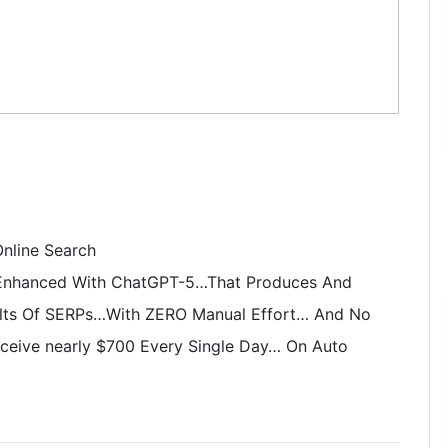
nline Search
 Enhanced With ChatGPT-5…That Produces And
lts Of SERPs…With ZERO Manual Effort… And No
Receive nearly $700 Every Single Day… On Auto