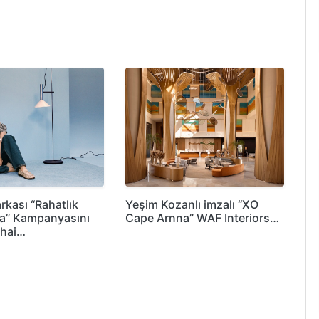
rkası “Rahatlık
Yeşim Kozanlı imzalı “XO
a” Kampanyasını
Cape Arnna” WAF Interiors…
Shai…