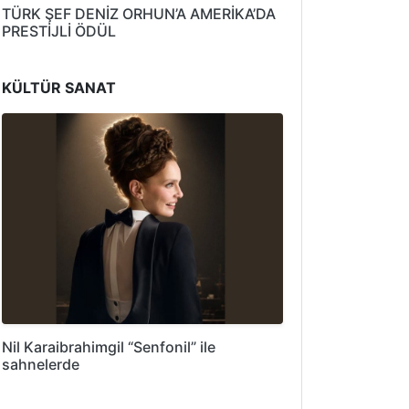
TÜRK ŞEF DENİZ ORHUN’A AMERİKA’DA
PRESTİJLİ ÖDÜL
KÜLTÜR SANAT
Nil Karaibrahimgil “Senfonil” ile
sahnelerde