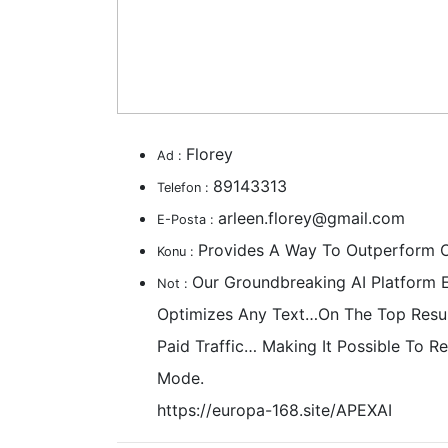
Florey
Ad :
89143313
Telefon :
arleen.florey@gmail.com
E-Posta :
Provides A Way To Outperform O
Konu :
Our Groundbreaking AI Platform
Not :
Optimizes Any Text…On The Top Resu
Paid Traffic… Making It Possible To 
Mode.
https://europa-168.site/APEXAI