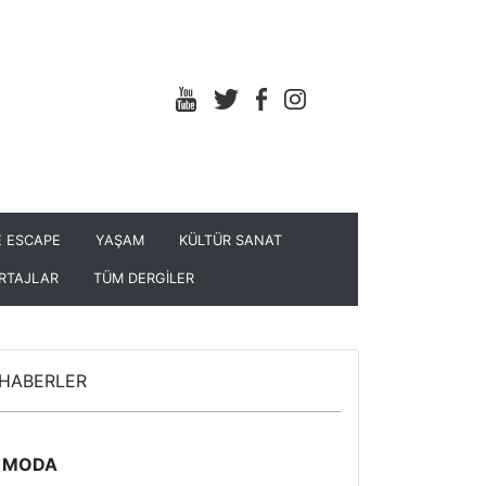
 ESCAPE
YAŞAM
KÜLTÜR SANAT
RTAJLAR
TÜM DERGİLER
HABERLER
MODA