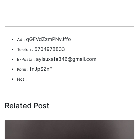
qGFVdZzmPNvJffo
Ad :
5704978833
Telefon :
ayisuxafe846@gmail.com
E-Posta :
fnJpSZnF
Konu :
Not :
Related Post