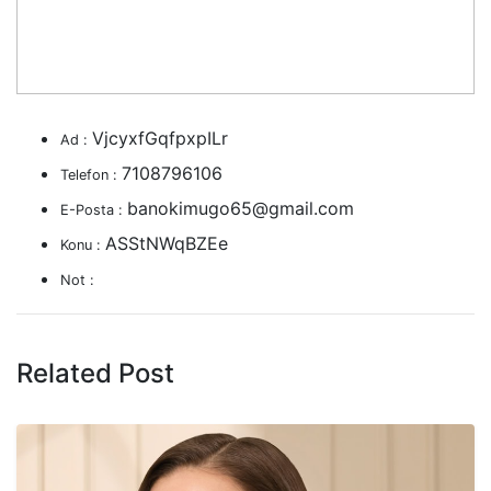
VjcyxfGqfpxpILr
Ad :
7108796106
Telefon :
banokimugo65@gmail.com
E-Posta :
ASStNWqBZEe
Konu :
Not :
Related Post