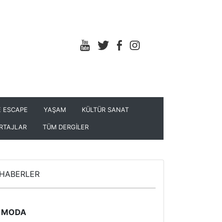
 ESCAPE
YAŞAM
KÜLTÜR SANAT
RTAJLAR
TÜM DERGİLER
HABERLER
MODA