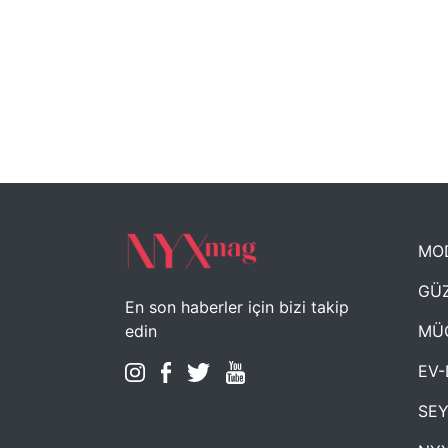
MO
GÜZ
En son haberler için bizi takip
MÜ
edin
EV-
SE