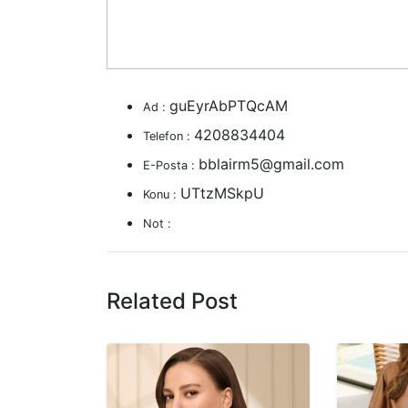
guEyrAbPTQcAM
Ad :
4208834404
Telefon :
bblairm5@gmail.com
E-Posta :
UTtzMSkpU
Konu :
Not :
Related Post