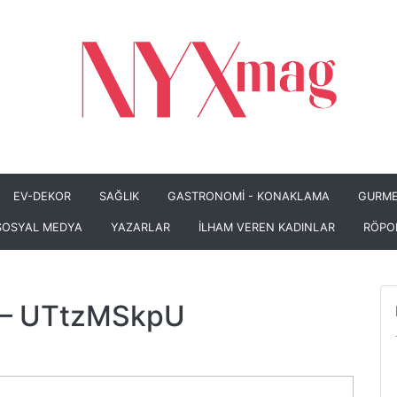
EV-DEKOR
SAĞLIK
GASTRONOMİ - KONAKLAMA
GURME
SOSYAL MEDYA
YAZARLAR
İLHAM VEREN KADINLAR
RÖPO
– UTtzMSkpU