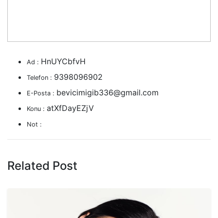
HnUYCbfvH
Ad :
9398096902
Telefon :
bevicimigib336@gmail.com
E-Posta :
atXfDayEZjV
Konu :
Not :
Related Post