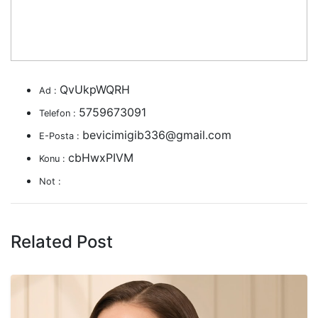
QvUkpWQRH
Ad :
5759673091
Telefon :
bevicimigib336@gmail.com
E-Posta :
cbHwxPIVM
Konu :
Not :
Related Post