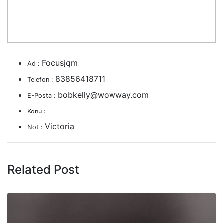
Focusjqm
Ad :
83856418711
Telefon :
bobkelly@wowway.com
E-Posta :
Konu :
Victoria
Not :
Related Post