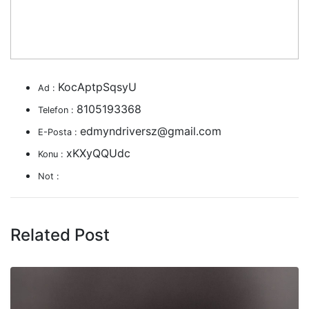
KocAptpSqsyU
Ad :
8105193368
Telefon :
edmyndriversz@gmail.com
E-Posta :
xKXyQQUdc
Konu :
Not :
Related Post