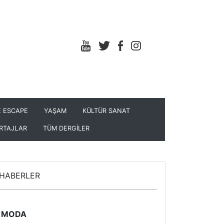
 ESCAPE
YAŞAM
KÜLTÜR SANAT
RTAJLAR
TÜM DERGİLER
HABERLER
MODA