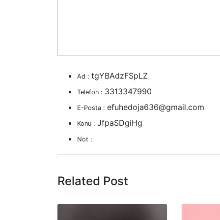
tgYBAdzFSpLZ
Ad :
3313347990
Telefon :
efuhedoja636@gmail.com
E-Posta :
JfpaSDgiHg
Konu :
Not :
Related Post