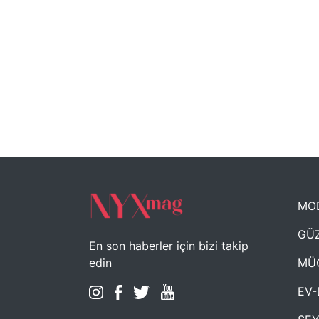
MO
GÜZ
En son haberler için bizi takip
MÜ
edin
EV-