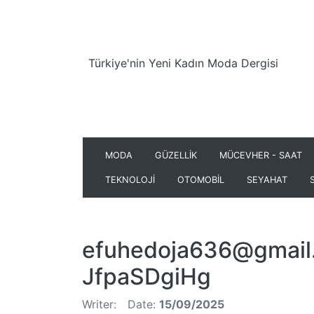
Türkiye'nin Yeni Kadın Moda Dergisi
MODA
GÜZELLİK
MÜCEVHER - SAAT
TEKNOLOJİ
OTOMOBİL
SEYAHAT
efuhedoja636@gmail
JfpaSDgiHg
Writer:
Date:
15/09/2025