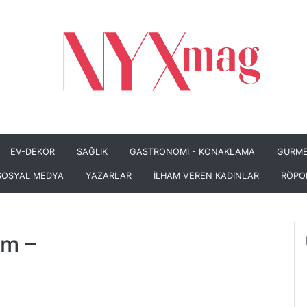
EV-DEKOR
SAĞLIK
GASTRONOMİ - KONAKLAMA
GURME
SOSYAL MEDYA
YAZARLAR
İLHAM VEREN KADINLAR
RÖPO
om
–