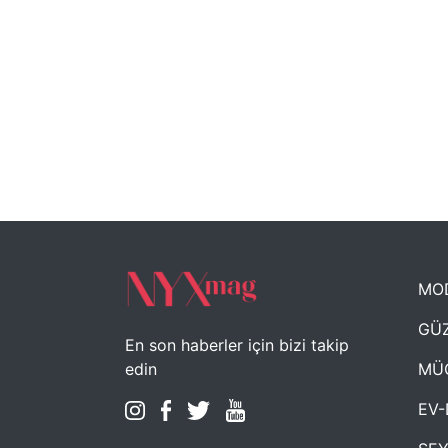
MO
GÜZ
En son haberler için bizi takip
MÜ
edin
EV-