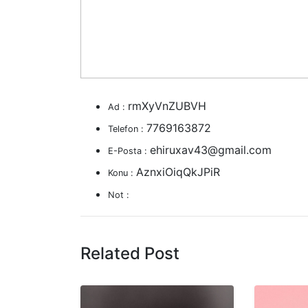
rmXyVnZUBVH
Ad :
7769163872
Telefon :
ehiruxav43@gmail.com
E-Posta :
AznxiOiqQkJPiR
Konu :
Not :
Related Post