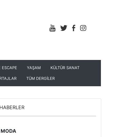
 ESCAPE
YAŞAM
KÜLTÜR SANAT
RTAJLAR
TÜM DERGİLER
HABERLER
MODA