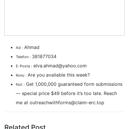
Ahmad
Ad :
381877034
Telefon :
elva.ahmad@yahoo.com
E-Posta :
Are you available this week?
Konu :
Get 1,000,000 guaranteed form submissions
Not :
— special price $49 before it’s too late. Reach
me at
outreachwithforms@claim-erc.top
Related Post