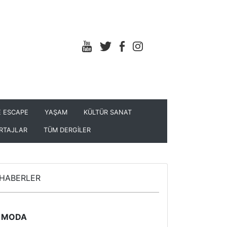
 ESCAPE
YAŞAM
KÜLTÜR SANAT
RTAJLAR
TÜM DERGİLER
HABERLER
MODA