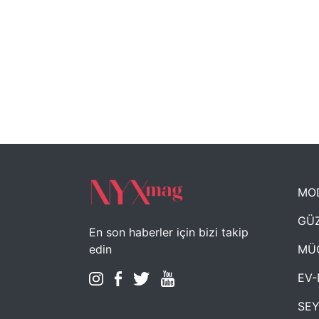
MO
GÜZ
En son haberler için bizi takip
MÜ
edin
EV-
SE