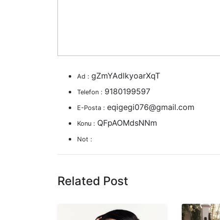
gZmYAdlkyoarXqT
Ad :
9180199597
Telefon :
eqigegi076@gmail.com
E-Posta :
QFpAOMdsNNm
Konu :
Not :
Related Post