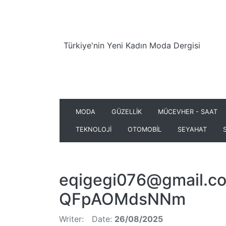
Türkiye'nin Yeni Kadın Moda Dergisi
MODA
GÜZELLİK
MÜCEVHER - SAAT
TEKNOLOJİ
OTOMOBİL
SEYAHAT
eqigegi076@gmail.c
QFpAOMdsNNm
Writer:
Date:
26/08/2025