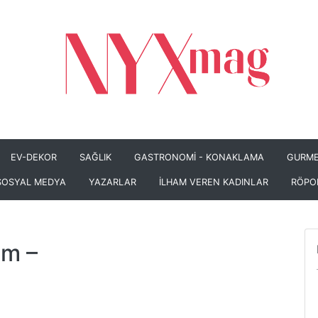
EV-DEKOR
SAĞLIK
GASTRONOMİ - KONAKLAMA
GURME
SOSYAL MEDYA
YAZARLAR
İLHAM VEREN KADINLAR
RÖPO
om
–