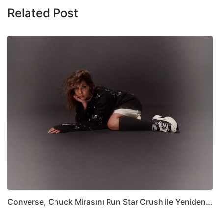
Related Post
Converse, Chuck Mirasını Run Star Crush ile Yeniden…