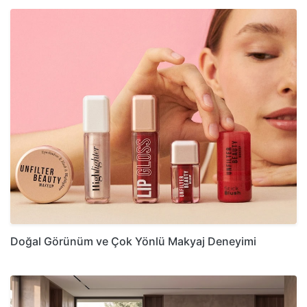
Doğal Görünüm ve Çok Yönlü Makyaj Deneyimi