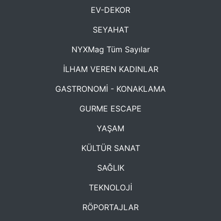
EV-DEKOR
SEYAHAT
NYXMag Tüm Sayılar
İLHAM VEREN KADINLAR
GASTRONOMİ - KONAKLAMA
GURME ESCAPE
YAŞAM
KÜLTÜR SANAT
SAĞLIK
TEKNOLOJİ
RÖPORTAJLAR