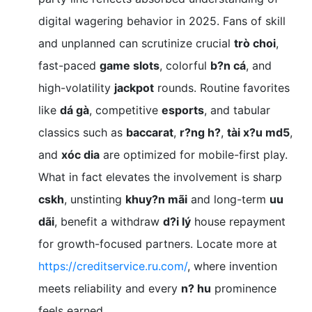
digital wagering behavior in 2025. Fans of skill
and unplanned can scrutinize crucial
trò choi
,
fast-paced
game slots
, colorful
b?n cá
, and
high-volatility
jackpot
rounds. Routine favorites
like
dá gà
, competitive
esports
, and tabular
classics such as
baccarat
,
r?ng h?
,
tài x?u md5
,
and
xóc dia
are optimized for mobile-first play.
What in fact elevates the involvement is sharp
cskh
, unstinting
khuy?n mãi
and long-term
uu
dãi
, benefit a withdraw
d?i lý
house repayment
for growth-focused partners. Locate more at
https://creditservice.ru.com/
, where invention
meets reliability and every
n? hu
prominence
feels earned.