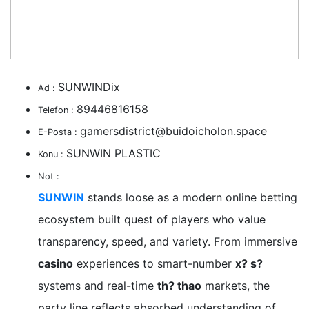
SUNWINDix
Ad :
89446816158
Telefon :
gamersdistrict@buidoicholon.space
E-Posta :
SUNWIN PLASTIC
Konu :
Not :
SUNWIN
stands loose as a modern online betting
ecosystem built quest of players who value
transparency, speed, and variety. From immersive
casino
experiences to smart-number
x? s?
systems and real-time
th? thao
markets, the
party line reflects absorbed understanding of