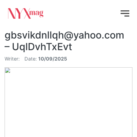
gbsvikdnllqh@yahoo.com
– UqlDvhTxEvt
Writer:
Date:
10/09/2025