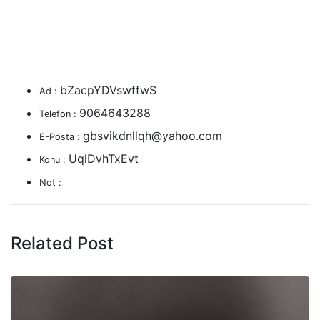
bZacpYDVswffwS
Ad :
9064643288
Telefon :
gbsvikdnllqh@yahoo.com
E-Posta :
UqlDvhTxEvt
Konu :
Not :
Related Post