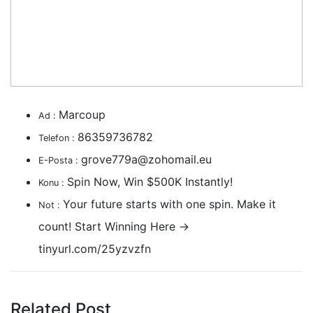
Marcoup
Ad :
86359736782
Telefon :
grove779a@zohomail.eu
E-Posta :
Spin Now, Win $500K Instantly!
Konu :
Your future starts with one spin. Make it
Not :
count! Start Winning Here ->
tinyurl.com/25yzvzfn
Related Post