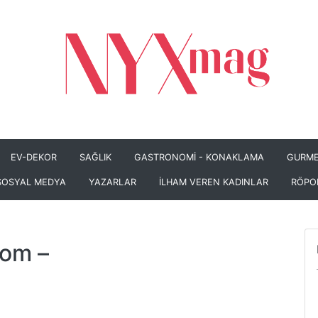
EV-DEKOR
SAĞLIK
GASTRONOMİ - KONAKLAMA
GURME
SOSYAL MEDYA
YAZARLAR
İLHAM VEREN KADINLAR
RÖPO
com
–