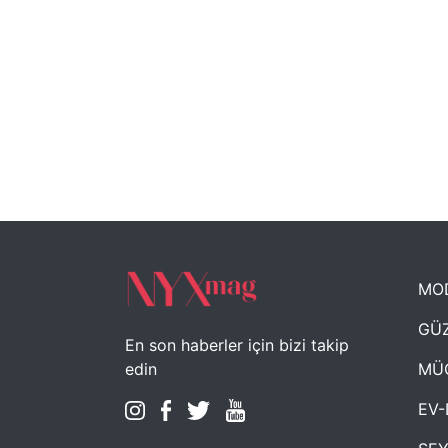
MO
GÜZ
En son haberler için bizi takip
MÜ
edin
EV-