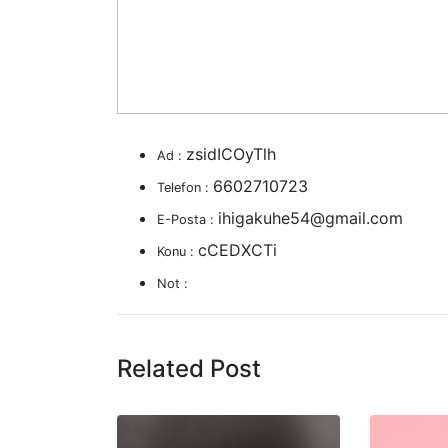
zsidICOyTlh
Ad :
6602710723
Telefon :
ihigakuhe54@gmail.com
E-Posta :
cCEDXCTi
Konu :
Not :
Related Post