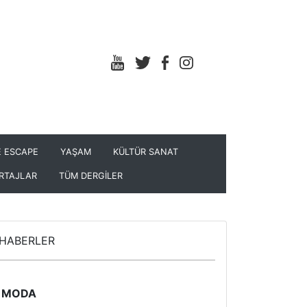
 ESCAPE
YAŞAM
KÜLTÜR SANAT
RTAJLAR
TÜM DERGİLER
HABERLER
MODA