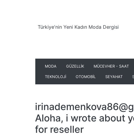
Türkiye'nin Yeni Kadın Moda Dergisi
MODA
GÜZELLİK
MÜCEVHER - SAAT
TEKNOLOJİ
OTOMOBİL
SEYAHAT
irinademenkova86@g
Aloha, i wrote about y
for reseller