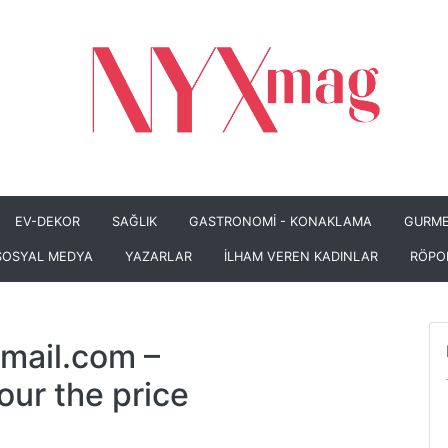
EV-DEKOR
SAĞLIK
GASTRONOMİ - KONAKLAMA
GURME
SOSYAL MEDYA
YAZARLAR
İLHAM VEREN KADINLAR
RÖPO
mail.com
–
our the price