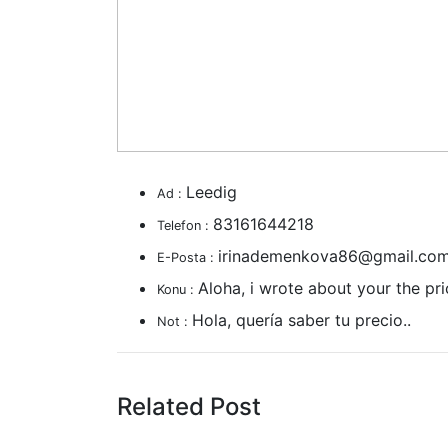
Leedig
Ad :
83161644218
Telefon :
irinademenkova86@gmail.co
E-Posta :
Aloha, i wrote about your the pric
Konu :
Hola, quería saber tu precio..
Not :
Related Post