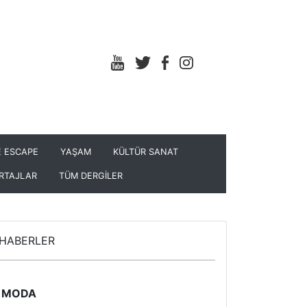
 ESCAPE
YAŞAM
KÜLTÜR SANAT
RTAJLAR
TÜM DERGİLER
HABERLER
MODA