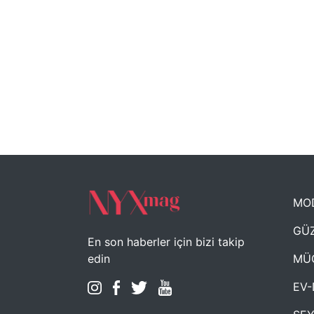
MO
GÜZ
En son haberler için bizi takip
MÜ
edin
EV-