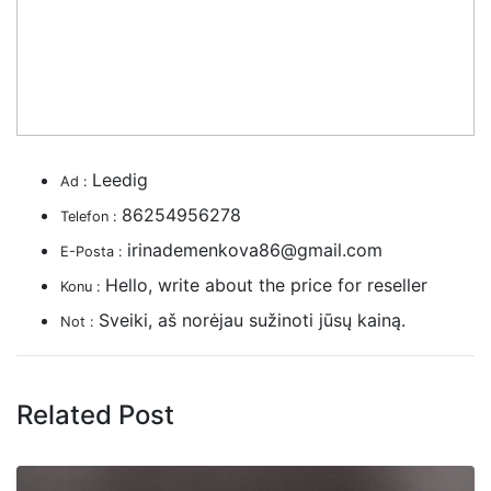
Leedig
Ad :
86254956278
Telefon :
irinademenkova86@gmail.com
E-Posta :
Hello, write about the price for reseller
Konu :
Sveiki, aš norėjau sužinoti jūsų kainą.
Not :
Related Post