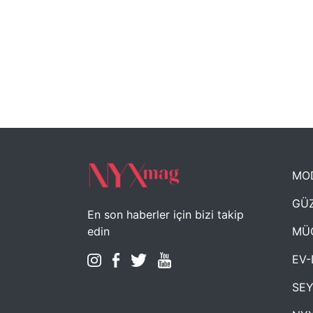
MO
GÜZ
En son haberler için bizi takip
MÜ
edin
EV-
SE