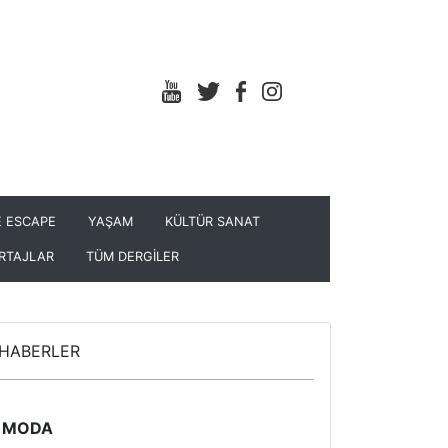
 ESCAPE
YAŞAM
KÜLTÜR SANAT
RTAJLAR
TÜM DERGİLER
HABERLER
MODA