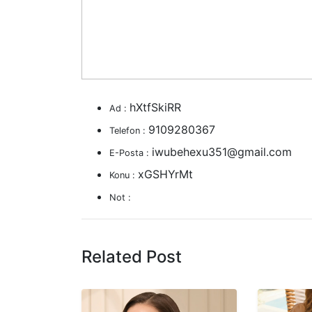
hXtfSkiRR
Ad :
9109280367
Telefon :
iwubehexu351@gmail.com
E-Posta :
xGSHYrMt
Konu :
Not :
Related Post