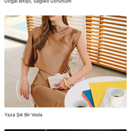
Doğal Bitişli, Sağlıklı Görünüm
Yaza Şık Bir Veda