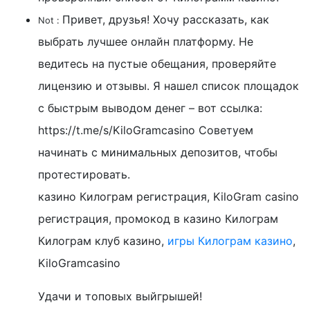
Привет, друзья! Хочу рассказать, как
Not :
выбрать лучшее онлайн платформу. Не
ведитесь на пустые обещания, проверяйте
лицензию и отзывы. Я нашел список площадок
с быстрым выводом денег – вот ссылка:
https://t.me/s/KiloGramcasino Советуем
начинать с минимальных депозитов, чтобы
протестировать.
казино Килограм регистрация, KiloGram casino
регистрация, промокод в казино Килограм
Килограм клуб казино,
игры Килограм казино
,
KiloGramcasino
Удачи и топовых выйгрышей!