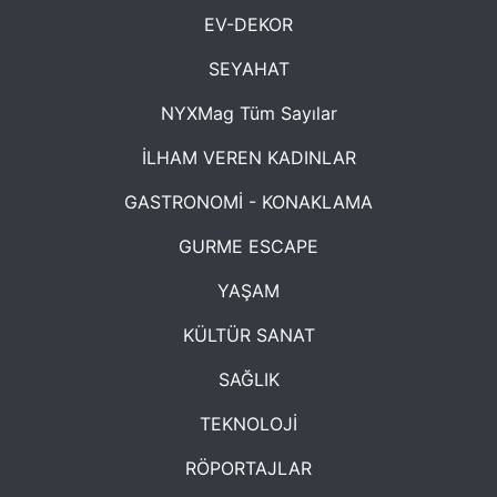
EV-DEKOR
SEYAHAT
NYXMag Tüm Sayılar
İLHAM VEREN KADINLAR
GASTRONOMİ - KONAKLAMA
GURME ESCAPE
YAŞAM
KÜLTÜR SANAT
SAĞLIK
TEKNOLOJİ
RÖPORTAJLAR