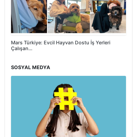
Mars Türkiye: Evcil Hayvan Dostu İş Yerleri
Çalışan…
SOSYAL MEDYA