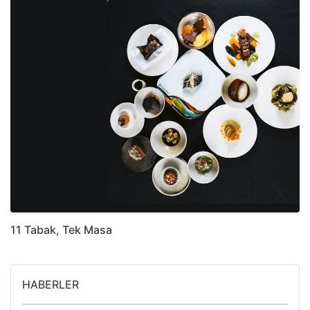
11 Tabak, Tek Masa
HABERLER