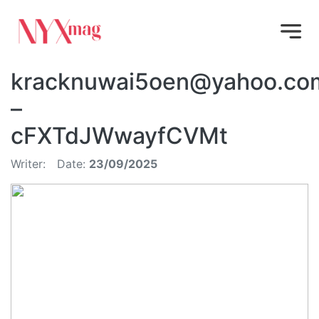
kracknuwai5oen@yahoo.co
–
cFXTdJWwayfCVMt
Writer:
Date:
23/09/2025