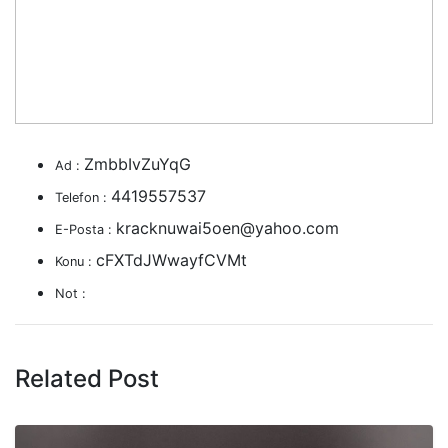
ZmbbIvZuYqG
Ad :
4419557537
Telefon :
kracknuwai5oen@yahoo.com
E-Posta :
cFXTdJWwayfCVMt
Konu :
Not :
Related Post