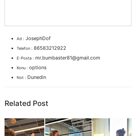
JosephDof
Ad :
86583212922
Telefon :
mr.bumbaster81@gmail.com
E-Posta :
options
Konu :
Dunedin
Not :
Related Post